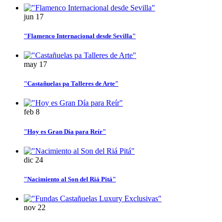
jun
17
"Flamenco Internacional desde Sevilla"
may
17
"Castañuelas pa Talleres de Arte"
feb
8
"Hoy es Gran Día para Reír"
dic
24
"Nacimiento al Son del Riá Pitá"
nov
22