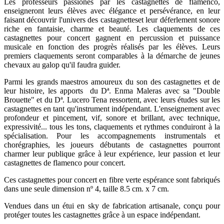
Les professeurs passionés par les castagnettes de flamenco,
enseigneront leurs élèves avec élégance et persévérance, en leur
faisant découvrir l'univers des castagnetteset leur déferlement sonore
riche en fantaisie, charme et beauté. Les claquements de ces
castagnettes pour concert gagnent en percussion et puissance
musicale en fonction des progrès réalisés par les élèves. Leurs
premiers claquements seront comparables à la démarche de jeunes
chevaux au galop qu'il faudra guider.
Parmi les grands maestros amoureux du son des castagnettes et de
leur histoire, les apports du Dª. Enma Maleras avec sa "Double
Brouette" et du Dª. Lucero Tena ressortent, avec leurs études sur les
castagnettes en tant qu'instrument indépendant. L'enseignement avec
profondeur et pincement, vif, sonore et brillant, avec technique,
expressivité... tous les tons, claquements et rythmes conduiront à la
spécialisation. Pour les accompagnements instrumentals et
chorégraphies, les joueurs débutants de castagnettes pourront
charmer leur publique grâce à leur expérience, leur passion et leur
castagnettes de flamenco pour concert.
Ces castagnettes pour concert en fibre verte espérance sont fabriqués
dans une seule dimension nº 4, taille 8.5 cm. x 7 cm.
Vendues dans un étui en sky de fabrication artisanale, conçu pour
protéger toutes les castagnettes grâce à un espace indépendant.