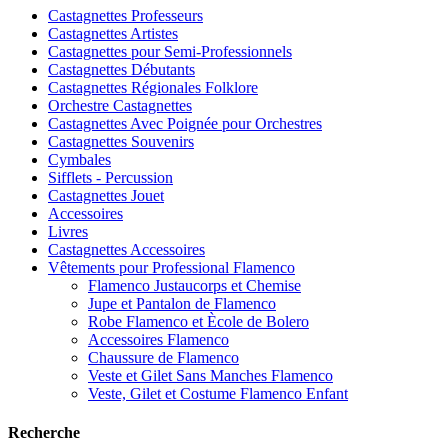
Castagnettes Professeurs
Castagnettes Artistes
Castagnettes pour Semi-Professionnels
Castagnettes Débutants
Castagnettes Régionales Folklore
Orchestre Castagnettes
Castagnettes Avec Poignée pour Orchestres
Castagnettes Souvenirs
Cymbales
Sifflets - Percussion
Castagnettes Jouet
Accessoires
Livres
Castagnettes Accessoires
Vêtements pour Professional Flamenco
Flamenco Justaucorps et Chemise
Jupe et Pantalon de Flamenco
Robe Flamenco et Ècole de Bolero
Accessoires Flamenco
Chaussure de Flamenco
Veste et Gilet Sans Manches Flamenco
Veste, Gilet et Costume Flamenco Enfant
Recherche