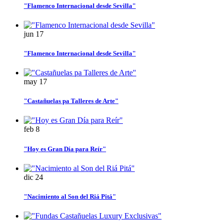
"Flamenco Internacional desde Sevilla"
jun
17
"Flamenco Internacional desde Sevilla"
may
17
"Castañuelas pa Talleres de Arte"
feb
8
"Hoy es Gran Día para Reír"
dic
24
"Nacimiento al Son del Riá Pitá"