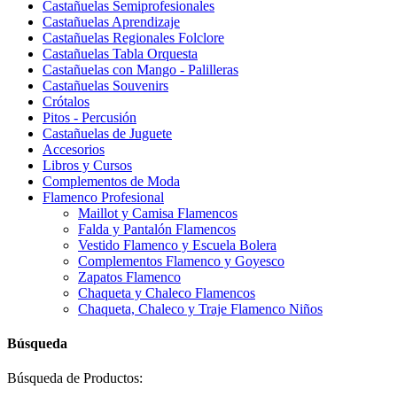
Castañuelas Semiprofesionales
Castañuelas Aprendizaje
Castañuelas Regionales Folclore
Castañuelas Tabla Orquesta
Castañuelas con Mango - Palilleras
Castañuelas Souvenirs
Crótalos
Pitos - Percusión
Castañuelas de Juguete
Accesorios
Libros y Cursos
Complementos de Moda
Flamenco Profesional
Maillot y Camisa Flamencos
Falda y Pantalón Flamencos
Vestido Flamenco y Escuela Bolera
Complementos Flamenco y Goyesco
Zapatos Flamenco
Chaqueta y Chaleco Flamencos
Chaqueta, Chaleco y Traje Flamenco Niños
Búsqueda
Búsqueda de Productos: