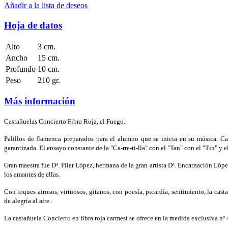
Añadir a la lista de deseos
Hoja de datos
Alto
3 cm.
Ancho
15 cm.
Profundo
10 cm.
Peso
210 gr.
Más información
Castañuelas
Concierto Fibra Roja, el Fuego.
Palillos de flamenca preparados para el alumno que se inicia en su música. Cas
garantizada. El ensayo constante de la "Ca-rre-ti-lla" con el "Tan" con el "Tin" y
Gran maestra fue Dª. Pilar López, hermana de la gran artista Dª. Encarnación López
los amantes de ellas.
Con toques airosos, virtuosos, gitanos, con poesía, picardía, sentimiento, la cas
de alegría al aire.
La castañuela Concierto en fibra roja carmesí se ofrece en la medida exclusiva nº 