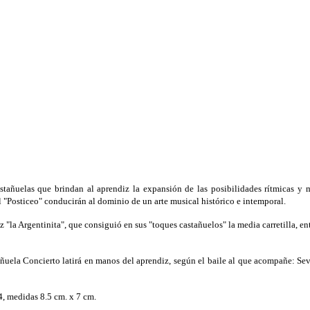
tañuelas que brindan al aprendiz la expansión de las posibilidades rítmicas y mat
 el "Posticeo" conducirán al dominio de un arte musical histórico e intemporal.
 "la Argentinita", que consiguió en sus "toques castañuelos" la media carretilla, en
tañuela Concierto latirá en manos del aprendiz, según el baile al que acompañe: Sevi
4, medidas 8.5 cm. x 7 cm.