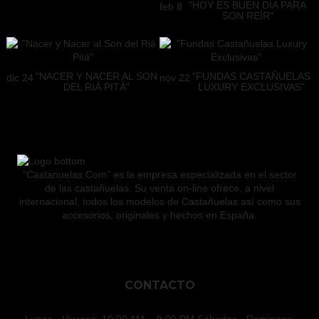
"HOY ES BUEN DÍA PARA
feb
8
SON REÍR"
"NACER Y NACER AL SON
"FUNDAS CASTAÑUELAS
dic
24
nov
22
DEL RIÁ PITÁ"
LUXURY EXCLUSIVAS"
“Castanuelas.Com” es la empresa especializada en el sector
de las castañuelas. Su venta on-line ofrece, a nivel
internacional, todos los modelos de Castañuelas así como sus
accesorios, originales y hechos en España.
CONTACTO