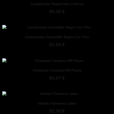
Castañuelas Regionales Charras
60,28 €
Castañuelas Granadillo Negro Con Pico
82,64 €
Chaqueta Campera Mil Rayas
81,07 €
Vestido Flamenco Jaleo
92,50 €