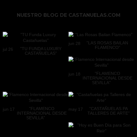
NUESTRO BLOG
DE CASTANUELAS.COM
"LAS ROSAS BAILAN
jun
28
FLAMENCO"
"TU FUNDA LUXURY
jul
26
CASTAÑUELAS"
"FLAMENCO
jun
18
INTERNACIONAL DESDE
SEVILLA"
"FLAMENCO
"CASTAÑUELAS PA
jun
17
may
17
INTERNACIONAL DESDE
TALLERES DE ARTE"
SEVILLA"