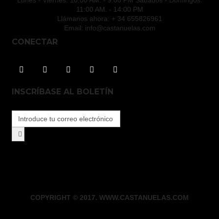
Lunes - Viernes: 10:00 AM. - 9:00 PM Sábados - Domingos:
11:00 AM. - 14:00 PM
Llámanos ahora:
+ 34 655826961
Email:
info@castanuelas.com
CONECTAR
INSCRÍBASE AL BOLETÍN
COPYRIGHT © 2017. WWW.CASTANUELAS.COM