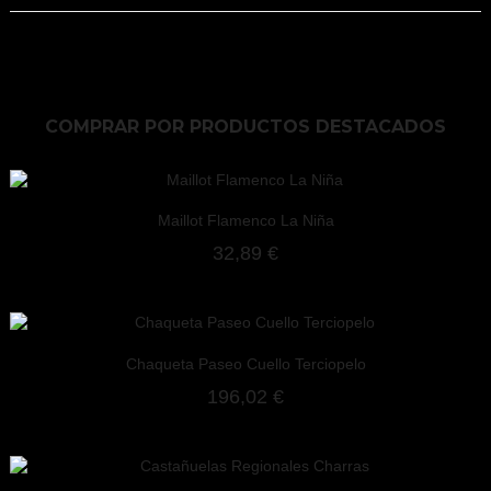
COMPRAR POR
PRODUCTOS DESTACADOS
Maillot Flamenco La Niña
32,89 €
Chaqueta Paseo Cuello Terciopelo
196,02 €