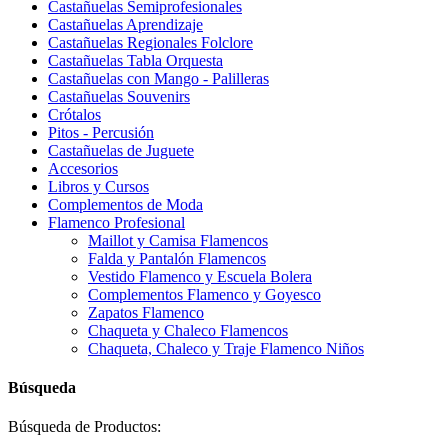
Castañuelas Semiprofesionales
Castañuelas Aprendizaje
Castañuelas Regionales Folclore
Castañuelas Tabla Orquesta
Castañuelas con Mango - Palilleras
Castañuelas Souvenirs
Crótalos
Pitos - Percusión
Castañuelas de Juguete
Accesorios
Libros y Cursos
Complementos de Moda
Flamenco Profesional
Maillot y Camisa Flamencos
Falda y Pantalón Flamencos
Vestido Flamenco y Escuela Bolera
Complementos Flamenco y Goyesco
Zapatos Flamenco
Chaqueta y Chaleco Flamencos
Chaqueta, Chaleco y Traje Flamenco Niños
Búsqueda
Búsqueda de Productos: