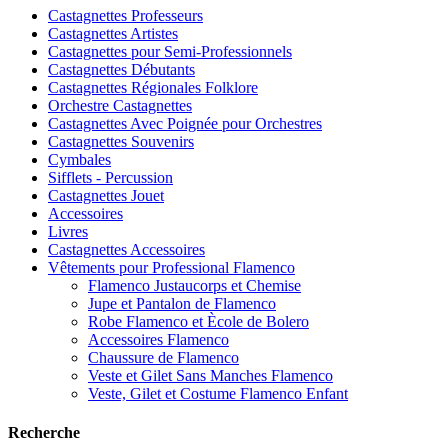
Castagnettes Professeurs
Castagnettes Artistes
Castagnettes pour Semi-Professionnels
Castagnettes Débutants
Castagnettes Régionales Folklore
Orchestre Castagnettes
Castagnettes Avec Poignée pour Orchestres
Castagnettes Souvenirs
Cymbales
Sifflets - Percussion
Castagnettes Jouet
Accessoires
Livres
Castagnettes Accessoires
Vêtements pour Professional Flamenco
Flamenco Justaucorps et Chemise
Jupe et Pantalon de Flamenco
Robe Flamenco et Ècole de Bolero
Accessoires Flamenco
Chaussure de Flamenco
Veste et Gilet Sans Manches Flamenco
Veste, Gilet et Costume Flamenco Enfant
Recherche