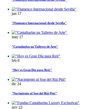
jun
17
"Flamenco Internacional desde Sevilla"
may
17
"Castañuelas pa Talleres de Arte"
feb
8
"Hoy es Gran Día para Reír"
dic
24
"Nacimiento al Son del Riá Pitá"
nov
22