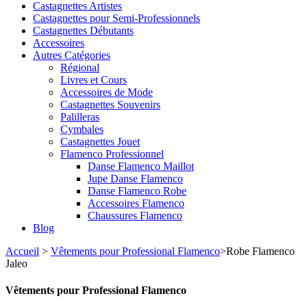
Castagnettes Artistes
Castagnettes pour Semi-Professionnels
Castagnettes Débutants
Accessoires
Autres Catégories
Régional
Livres et Cours
Accessoires de Mode
Castagnettes Souvenirs
Palilleras
Cymbales
Castagnettes Jouet
Flamenco Professionnel
Danse Flamenco Maillot
Jupe Danse Flamenco
Danse Flamenco Robe
Accessoires Flamenco
Chaussures Flamenco
Blog
Accueil
>
Vêtements pour Professional Flamenco
>
Robe Flamenco
Jaleo
Vêtements pour Professional Flamenco