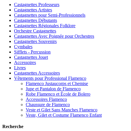
Castagnettes Professeurs
Castagnettes Artistes
Castagnettes pour Semi-Professionnels
Castagnettes Débutants
Castagnettes Régionales Folklore
Orchestre Castagnettes
Castagnettes Avec Poignée pour Orchestres
Castagnettes Souvenirs
Cymbales
Sifflets - Percussion
Castagnettes Jouet
Accessoires
Livres
Castagnettes Accessoires
Vêtements pour Professional Flamenco
Flamenco Justaucorps et Chemise
Jupe et Pantalon de Flamenco
Robe Flamenco et Ècole de Bolero
Accessoires Flamenco
Chaussure de Flamenco
Veste et Gilet Sans Manches Flamenco
Veste, Gilet et Costume Flamenco Enfant
Recherche