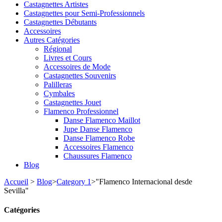
Castagnettes Artistes
Castagnettes pour Semi-Professionnels
Castagnettes Débutants
Accessoires
Autres Catégories
Régional
Livres et Cours
Accessoires de Mode
Castagnettes Souvenirs
Palilleras
Cymbales
Castagnettes Jouet
Flamenco Professionnel
Danse Flamenco Maillot
Jupe Danse Flamenco
Danse Flamenco Robe
Accessoires Flamenco
Chaussures Flamenco
Blog
Accueil
>
Blog
>
Category 1
>
"Flamenco Internacional desde
Sevilla"
Catégories