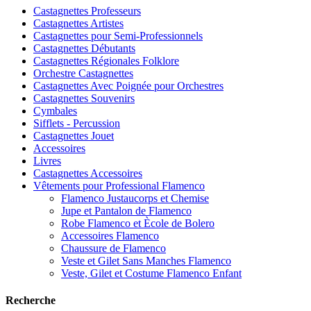
Castagnettes Professeurs
Castagnettes Artistes
Castagnettes pour Semi-Professionnels
Castagnettes Débutants
Castagnettes Régionales Folklore
Orchestre Castagnettes
Castagnettes Avec Poignée pour Orchestres
Castagnettes Souvenirs
Cymbales
Sifflets - Percussion
Castagnettes Jouet
Accessoires
Livres
Castagnettes Accessoires
Vêtements pour Professional Flamenco
Flamenco Justaucorps et Chemise
Jupe et Pantalon de Flamenco
Robe Flamenco et Ècole de Bolero
Accessoires Flamenco
Chaussure de Flamenco
Veste et Gilet Sans Manches Flamenco
Veste, Gilet et Costume Flamenco Enfant
Recherche